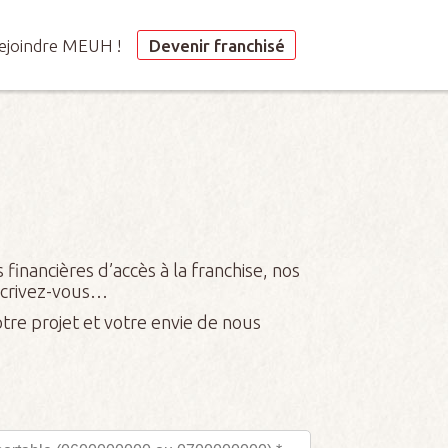
ejoindre MEUH !
ejoindre MEUH !
Devenir franchisé
Devenir franchisé
financières d’accès à la franchise, nos
nscrivez-vous…
tre projet et votre envie de nous